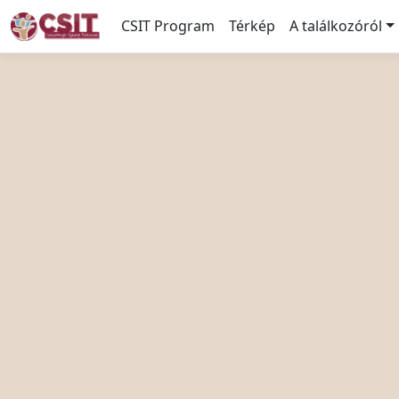
CSIT Program
Térkép
A találkozóról